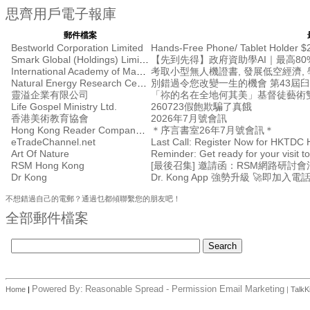
思齊用戶電子報庫
郵件檔案
Bestworld Corporation Limited
Hands-Free Phone/ Tablet Holder $
Smark Global (Holdings) Limited
【先到先得】政府資助學AI｜最高80%
International Academy of Management
考取小型無人機證書, 發展低空經濟, 學
Natural Energy Research Centre
別錯過令您改變一生的機會 第43屆
靈溢企業有限公司
「祢的名在全地何其美」基督徒藝術
Life Gospel Ministry Ltd.
260723假飽欺騙了真餓
香港美術教育協會
2026年7月號會訊
Hong Kong Reader Company Ltd
＊序言書室26年7月號會訊＊
eTradeChannel.net
Art Of Nature
Reminder: Get ready for your visit
RSM Hong Kong
Dr Kong
Dr. Kong App 強勢升級 🚀即加入電
不想錯過自己的電郵？通過乜都傾聯繫您的朋友吧！
全部郵件檔案
Powered By:
Reasonable Spread - Permission Email Marketing
Home
|
|
TalkK