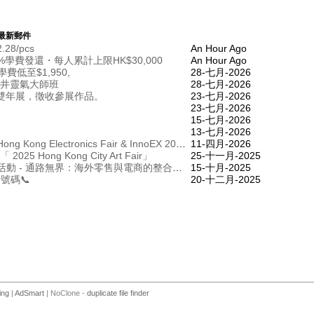
最新郵件
2.28/pcs
An Hour Ago
學費發還・每人累計上限HK$30,000
An Hour Ago
費低至$1,950,
28-七月-2026
臼井靈氣大師班
28-七月-2026
雙年展，徵收參展作品。
23-七月-2026
23-七月-2026
15-七月-2026
13-七月-2026
Last Call: Register Now for HKTDC Hong Kong Electronics Fair & InnoEX 2026!
11-四月-2026
 to「 2025 Hong Kong City Art Fair」
25-十一月-2025
[最後召集] 邀請函：RSM網路研討會活動 - 通路無界： 海外零售與電商的整合創新 [10月17日]
15-十月-2025
話號碼📞
20-十二月-2025
ing
|
AdSmart
| NoClone -
duplicate file finder