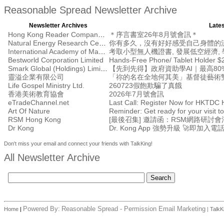
Reasonable Spread Newsletter Archive
Newsletter Archives
Lates
Hong Kong Reader Company Ltd
＊序言書室26年8月號會訊＊
Natural Energy Research Centre
你有多久，沒有好好感受自己身體的
International Academy of Management
考取小型無人機證書, 發展低空經濟, 學
Bestworld Corporation Limited
Hands-Free Phone/ Tablet Holder $
Smark Global (Holdings) Limited
【先到先得】政府資助學AI｜最高80%
靈溢企業有限公司
「祢的名在全地何其美」基督徒藝術
Life Gospel Ministry Ltd.
260723假飽欺騙了真餓
香港美術教育協會
2026年7月號會訊
eTradeChannel.net
Art Of Nature
Reminder: Get ready for your visit
RSM Hong Kong
Dr Kong
Dr. Kong App 強勢升級 🚀即加入電
Don't miss your email and connect your friends with TalkKing!
All Newsletter Archive
Powered By:
Reasonable Spread - Permission Email Marketing
Home
|
|
TalkK