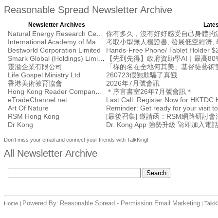
Reasonable Spread Newsletter Archive
Newsletter Archives
Lates
Natural Energy Research Centre
你有多久，沒有好好感受自己身體的
International Academy of Management
考取小型無人機證書, 發展低空經濟, 學
Bestworld Corporation Limited
Hands-Free Phone/ Tablet Holder $
Smark Global (Holdings) Limited
【先到先得】政府資助學AI｜最高80%
靈溢企業有限公司
「祢的名在全地何其美」基督徒藝術
Life Gospel Ministry Ltd.
260723假飽欺騙了真餓
香港美術教育協會
2026年7月號會訊
Hong Kong Reader Company Ltd
＊序言書室26年7月號會訊＊
eTradeChannel.net
Art Of Nature
Reminder: Get ready for your visit
RSM Hong Kong
Dr Kong
Dr. Kong App 強勢升級 🚀即加入電
Don't miss your email and connect your friends with TalkKing!
All Newsletter Archive
Powered By:
Reasonable Spread - Permission Email Marketing
Home
|
|
TalkK